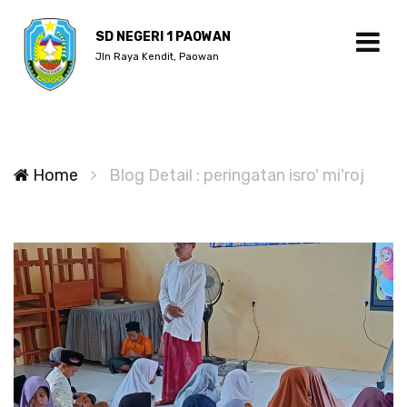
SD NEGERI 1 PAOWAN
Jln Raya Kendit, Paowan
Home
Blog Detail : peringatan isro' mi'roj