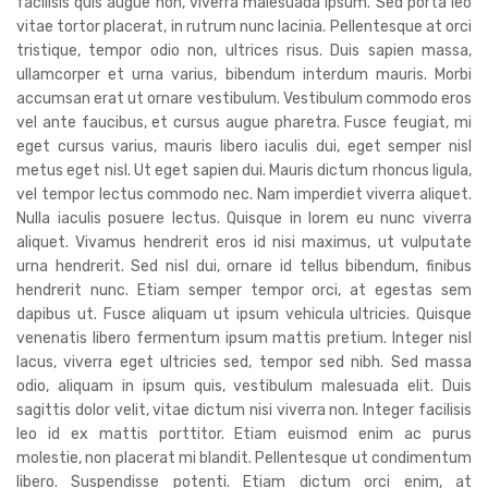
facilisis quis augue non, viverra malesuada ipsum. Sed porta leo
vitae tortor placerat, in rutrum nunc lacinia. Pellentesque at orci
tristique, tempor odio non, ultrices risus. Duis sapien massa,
ullamcorper et urna varius, bibendum interdum mauris. Morbi
accumsan erat ut ornare vestibulum. Vestibulum commodo eros
vel ante faucibus, et cursus augue pharetra. Fusce feugiat, mi
eget cursus varius, mauris libero iaculis dui, eget semper nisl
metus eget nisl. Ut eget sapien dui. Mauris dictum rhoncus ligula,
vel tempor lectus commodo nec. Nam imperdiet viverra aliquet.
Nulla iaculis posuere lectus. Quisque in lorem eu nunc viverra
aliquet. Vivamus hendrerit eros id nisi maximus, ut vulputate
urna hendrerit. Sed nisl dui, ornare id tellus bibendum, finibus
hendrerit nunc. Etiam semper tempor orci, at egestas sem
dapibus ut. Fusce aliquam ut ipsum vehicula ultricies. Quisque
venenatis libero fermentum ipsum mattis pretium. Integer nisl
lacus, viverra eget ultricies sed, tempor sed nibh. Sed massa
odio, aliquam in ipsum quis, vestibulum malesuada elit. Duis
sagittis dolor velit, vitae dictum nisi viverra non. Integer facilisis
leo id ex mattis porttitor. Etiam euismod enim ac purus
molestie, non placerat mi blandit. Pellentesque ut condimentum
libero. Suspendisse potenti. Etiam dictum orci enim, at