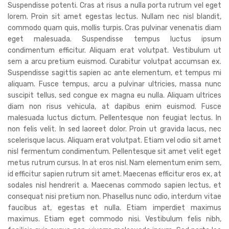
Suspendisse potenti. Cras at risus a nulla porta rutrum vel eget
lorem. Proin sit amet egestas lectus. Nullam nec nisl blandit,
commodo quam quis, mollis turpis. Cras pulvinar venenatis diam
eget malesuada. Suspendisse tempus luctus ipsum
condimentum efficitur. Aliquam erat volutpat. Vestibulum ut
sem a arcu pretium euismod. Curabitur volutpat accumsan ex.
Suspendisse sagittis sapien ac ante elementum, et tempus mi
aliquam. Fusce tempus, arcu a pulvinar ultricies, massa nunc
suscipit tellus, sed congue ex magna eu nulla. Aliquam ultrices
diam non risus vehicula, at dapibus enim euismod. Fusce
malesuada luctus dictum. Pellentesque non feugiat lectus. In
non felis velit. In sed laoreet dolor. Proin ut gravida lacus, nec
scelerisque lacus. Aliquam erat volutpat. Etiam vel odio sit amet
nisl fermentum condimentum. Pellentesque sit amet velit eget
metus rutrum cursus. In at eros nisl. Nam elementum enim sem,
id efficitur sapien rutrum sit amet. Maecenas efficitur eros ex, at
sodales nisl hendrerit a. Maecenas commodo sapien lectus, et
consequat nisi pretium non. Phasellus nunc odio, interdum vitae
faucibus at, egestas et nulla. Etiam imperdiet maximus
maximus. Etiam eget commodo nisi. Vestibulum felis nibh,