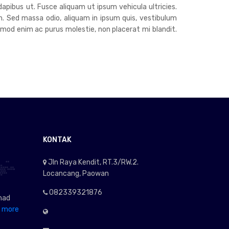
dapibus ut. Fusce aliquam ut ipsum vehicula ultricies.
h. Sed massa odio, aliquam in ipsum quis, vestibulum
euismod enim ac purus molestie, non placerat mi blandit.
KONTAK
Jln Raya Kendit, RT.3/RW.2.
Locancang, Paowan
082339321876
mad
 more