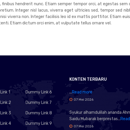
um, finibus hendrerit nunc. Etiam semper tempor orci, at egestas sem 
tium. Integer nisl lacus, viverra eget ultricies sed, tempor sed nib
 nisi viverra non. Integer facilisis leo id ex mattis porttitor. Etiam 
ti. Etiam dictum orci enim, at vulputate tellus ornare vel.
KONTEN TERBARU
ink 1
Dummy Link 6
...
Read more
07 Mei 2026
ink 2
Dummy Link 7
Syukur alhamdulilah ananda Ah
ink 3
Dummy Link 8
Saidu Mubarak berprestas...
Read
ink 4
Dummy Link 9
07 Mei 2026