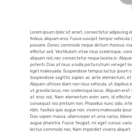
Lorem ipsum dolor sit amet, consectetur adipiscing elit
finibus, aliquam eros. Fusce suscipit tempor vehicula.
posuere. Donec commodo neque dictum rhoncus malesua
efficitur sed. Vestibulum vitae risus scelerisque, con
aliquam nisl, nec consectetur neque lacinia in. Aliq
potenti. Cras at risus a nulla porta rutrum vel eget l
eget malesuada. Suspendisse tempus luctus ipsum co
Suspendisse sagittis sapien ac ante elementum, et 
Aliquam ultrices diam non risus vehicula, at dapibus e
ut gravida lacus, nec scelerisque lacus. Aliquam era
at eros nisl. Nam elementum enim sem, id efficitur
consequat nisi pretium non. Phasellus nunc odio, in
nibh, facilisis quis augue non, viverra malesuada ipsum
Duis sapien massa, ullamcorper et urna varius, bib
augue pharetra. Fusce feugiat, mi eget cursus varius,
lectus commodo nec. Nam imperdiet viverra aliquet. Nu