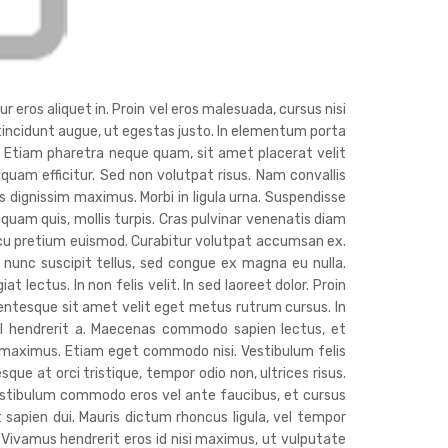
r eros aliquet in. Proin vel eros malesuada, cursus nisi
c tincidunt augue, ut egestas justo. In elementum porta
. Etiam pharetra neque quam, sit amet placerat velit
liquam efficitur. Sed non volutpat risus. Nam convallis
 dignissim maximus. Morbi in ligula urna. Suspendisse
 quam quis, mollis turpis. Cras pulvinar venenatis diam
cu pretium euismod. Curabitur volutpat accumsan ex.
nunc suscipit tellus, sed congue ex magna eu nulla.
lectus. In non felis velit. In sed laoreet dolor. Proin
lentesque sit amet velit eget metus rutrum cursus. In
isl hendrerit a. Maecenas commodo sapien lectus, et
s maximus. Etiam eget commodo nisi. Vestibulum felis
sque at orci tristique, tempor odio non, ultrices risus.
estibulum commodo eros vel ante faucibus, et cursus
t sapien dui. Mauris dictum rhoncus ligula, vel tempor
. Vivamus hendrerit eros id nisi maximus, ut vulputate