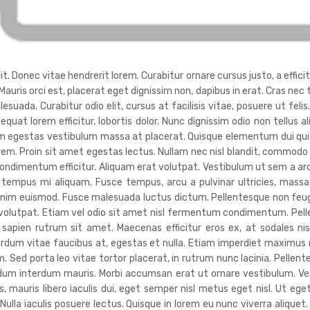
. Donec vitae hendrerit lorem. Curabitur ornare cursus justo, a efficitu
 Mauris orci est, placerat eget dignissim non, dapibus in erat. Cras ne
da. Curabitur odio elit, cursus at facilisis vitae, posuere ut felis
sequat lorem efficitur, lobortis dolor. Nunc dignissim odio non tellus a
uam egestas vestibulum massa at placerat. Quisque elementum dui quis
orem. Proin sit amet egestas lectus. Nullam nec nisl blandit, commodo
ndimentum efficitur. Aliquam erat volutpat. Vestibulum ut sem a ar
tempus mi aliquam. Fusce tempus, arcu a pulvinar ultricies, massa 
nim euismod. Fusce malesuada luctus dictum. Pellentesque non feugiat 
t volutpat. Etiam vel odio sit amet nisl fermentum condimentum. Pel
 sapien rutrum sit amet. Maecenas efficitur eros ex, at sodales n
terdum vitae faucibus at, egestas et nulla. Etiam imperdiet maximu
. Sed porta leo vitae tortor placerat, in rutrum nunc lacinia. Pellente
endum interdum mauris. Morbi accumsan erat ut ornare vestibulum. V
 mauris libero iaculis dui, eget semper nisl metus eget nisl. Ut ege
lla iaculis posuere lectus. Quisque in lorem eu nunc viverra aliquet