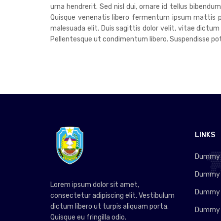
urna hendrerit. Sed nisl dui, ornare id tellus bibend
Quisque venenatis libero fermentum ipsum mattis pre
malesuada elit. Duis sagittis dolor velit, vitae dictum
Pellentesque ut condimentum libero. Suspendisse poten
LINKS
Dummy L
Dummy L
Lorem ipsum dolor sit amet,
Dummy L
consectetur adipiscing elit. Vestibulum
dictum libero ut turpis aliquam porta.
Dummy L
Quisque eu fringilla odio.