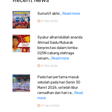
Recent News
Sumatif akhir...
Read more
07 Mei 2026
Syukur alhamdulilah ananda
Ahmad Saidu Mubarak
berprestasi dalam lomba
O2SN cabang olahraga
senam...
Read more
07 Mei 2026
Pada hari pertama masuk
sekolah pada hari Senin 30
Maret 2026, setelah libur
ramadhan dan hari ra...
Read
more
07 April 2026