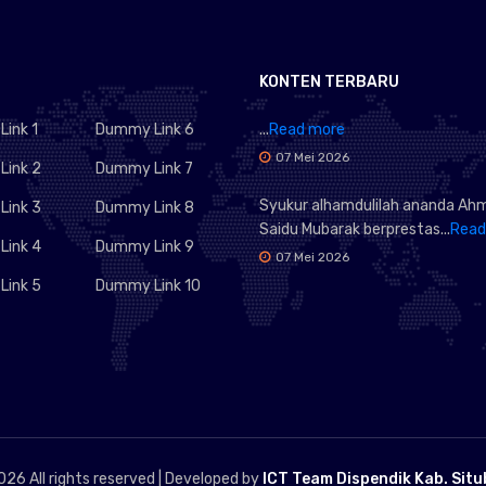
KONTEN TERBARU
ink 1
Dummy Link 6
...
Read more
07 Mei 2026
ink 2
Dummy Link 7
Syukur alhamdulilah ananda Ah
ink 3
Dummy Link 8
Saidu Mubarak berprestas...
Read
ink 4
Dummy Link 9
07 Mei 2026
ink 5
Dummy Link 10
026 All rights reserved | Developed by
ICT Team Dispendik Kab. Sit