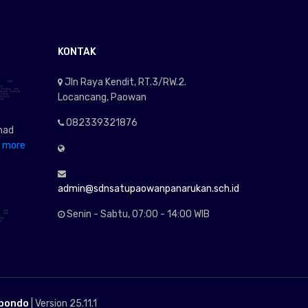
KONTAK
Jln Raya Kendit, RT.3/RW.2.
Locancang, Paowan
082339321876
mad
 more
admin@sdnsatupaowanpanarukan.sch.id
Senin - Sabtu, 07:00 - 14:00 WIB
ubondo
| Version 25.11.1